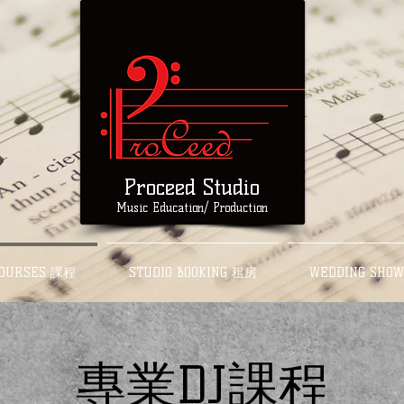
Proc
eed Studio
Music Education/ Production
OURSES 課程
STUDIO BOOKING 租房
WEDDING SH
專業DJ課程