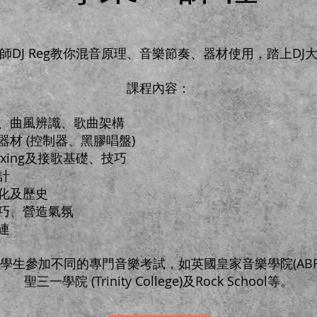
師DJ Reg教你混音原理、音樂節奏、器材使用，踏上DJ
課程內容：
、曲風辨識、歌曲架構
J器材 (控制器、黑膠唱盤)
ixing及接歌基礎、技巧
計
化及歷史
巧、營造氣氛
連
學生參加不同的專門音樂考試，如​英國皇家音樂學院(ABR
聖三一學院 (Trinity College)及Rock School等。