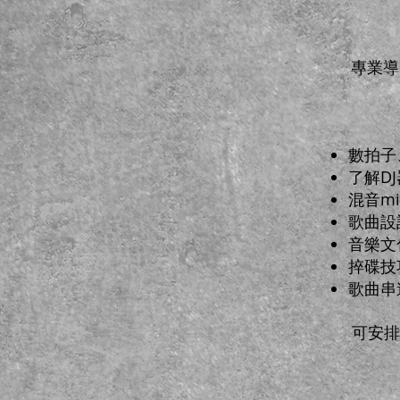
專業導
數拍子
了解D
混音m
歌曲設
音樂文
捽碟技
歌曲串
可安排