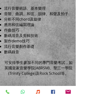
流行音樂術語、基本樂理
音階、曲調、和弦、韻律、和聲及拍子
分析不同chord及旋律
應用和弦編寫理論
作曲技巧
數碼混音及剪輯技術
製作demo技巧
流行音樂創作基礎
數碼錄音
可安排學生參加不同的專門音樂考試，如​
英國皇家音樂學院(ABRSM)、聖三一學院
(Trinity College)及Rock School等。
立即查詢